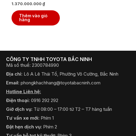
1.370.000.000
₫
Thêm vào giỏ
hàng
CÔNG TY TNHH TOYOTA BẮC NINH
Mã số thuế: 2300784990
Địa chỉ:
Lô A Lê Thái Tổ, Phường Võ Cường, Bắc Ninh
Email:
phongkhachhang@toyotabacninh.com
Hotline Liên hệ:
Điện thoại:
0916 292 292
Giờ dịch vụ:
Từ 08:00 – 17:00 từ T2 – T7 hàng tuần
Tư vấn xe mới:
Phím 1
Đặt hẹn dịch vụ:
Phím 2
Tư vấn hỗ trợ kỹ thuật:
Phím 3