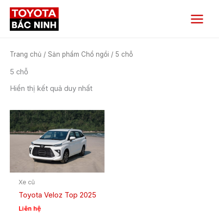
Nhảy
Main
tới
Menu
nội
dung
Trang chủ
/ Sản phẩm Chổ ngồi / 5 chỗ
5 chỗ
Hiển thị kết quả duy nhất
Xe cũ
Toyota Veloz Top 2025
Liên hệ