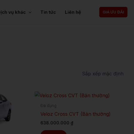
ịch vụ khác
Tin tức
Liên hệ
GIÁ ƯU ĐÃI
Sản
phẩm
Đa dụng
này
Veloz Cross CVT (Bản thường)
có
638.000.000
₫
nhiều
biến