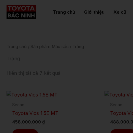
Nhảy
tới
Trang chủ
Giới thiệu
Xe cũ
nội
dung
Trang chủ
/ Sản phẩm Màu sắc / Trắng
Trắng
Hiển thị tất cả 7 kết quả
Sản
phẩm
Sedan
Sedan
này
Toyota Vios 1.5E MT
Toyota Vi
có
458.000.000
₫
488.000.
nhiều
biến