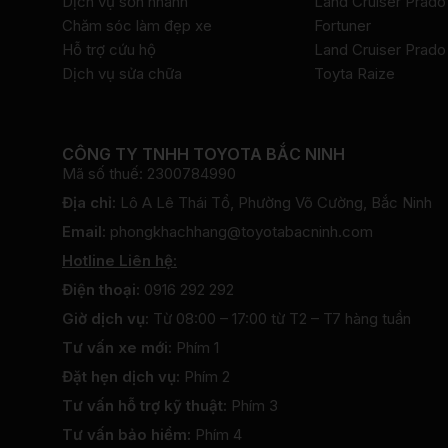
Dịch vụ sơn nhanh
Land Cruiser Prado
Chăm sóc làm đẹp xe
Fortuner
Hỗ trợ cứu hộ
Land Cruiser Prado
Dịch vụ sửa chữa
Toyta Raize
CÔNG TY TNHH TOYOTA BẮC NINH
Mã số thuế: 2300784990
Địa chỉ:
Lô A Lê Thái Tổ, Phường Võ Cường, Bắc Ninh
Email:
phongkhachhang@toyotabacninh.com
Hotline Liên hệ:
Điện thoại:
0916 292 292
Giờ dịch vụ:
Từ 08:00 – 17:00 từ T2 – T7 hàng tuần
Tư vấn xe mới:
Phím 1
Đặt hẹn dịch vụ:
Phím 2
Tư vấn hỗ trợ kỹ thuật:
Phím 3
Tư vấn bảo hiểm:
Phím 4