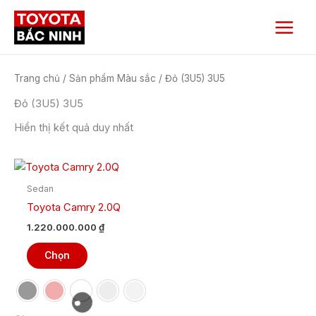
Nhảy
Main
tới
Menu
nội
dung
Trang chủ
/ Sản phẩm Màu sắc / Đỏ (3U5) 3U5
Đỏ (3U5) 3U5
Hiển thị kết quả duy nhất
Sản
phẩm
Sedan
này
Toyota Camry 2.0Q
có
1.220.000.000
₫
nhiều
biến
Chọn
thể.
Các
tùy
chọn
Clear