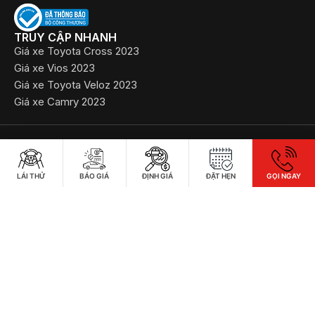
TRUY CẬP NHANH
Giá xe Toyota Cross 2023
Giá xe Vios 2023
Giá xe Toyota Veloz 2023
Giá xe Camry 2023
©2022 Bản quyền thuộc về Công ty TNHH Toyota Bắc Ninh
​Chính sách bảo mật thông tin
LÁI THỬ
BÁO GIÁ
ĐỊNH GIÁ
ĐẶT HẸN
GỌI NGAY