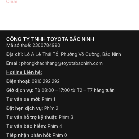
có
thể
được
chọn
trên
CÔNG TY TNHH TOYOTA BẮC NINH
Mã số thuế: 2300784990
trang
sản
Địa chỉ:
Lô A Lê Thái Tổ, Phường Võ Cường, Bắc Ninh
phẩm
Email:
phongkhachhang@toyotabacninh.com
Hotline Liên hệ:
Điện thoại:
0916 292 292
Giờ dịch vụ:
Từ 08:00 – 17:00 từ T2 – T7 hàng tuần
Tư vấn xe mới:
Phím 1
Đặt hẹn dịch vụ:
Phím 2
Tư vấn hỗ trợ kỹ thuật:
Phím 3
Tư vấn bảo hiểm:
Phím 4
Tiếp nhận phản hồi:
Phím 0