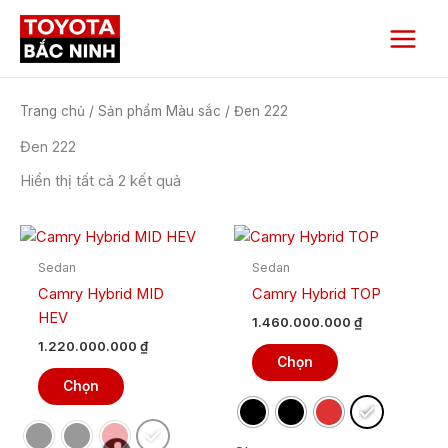
Nhảy
Main
tới
Menu
nội
dung
Trang chủ
/ Sản phẩm Màu sắc / Đen 222
Đen 222
Hiển thị tất cả 2 kết quả
Sản
Sản
phẩm
phẩm
Sedan
Sedan
này
này
Camry Hybrid MID
Camry Hybrid TOP
có
có
HEV
1.460.000.000
₫
nhiều
nhiều
1.220.000.000
₫
biến
biến
Chọn
thể.
thể.
Chọn
Các
Các
tùy
tùy