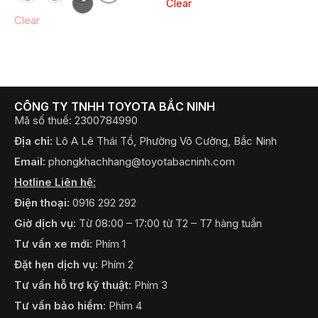
chọn
chọn
Clear
có
có
Clear
thể
thể
được
được
chọn
chọn
trên
trên
trang
trang
CÔNG TY TNHH TOYOTA BẮC NINH
Mã số thuế: 2300784990
sản
sản
phẩm
phẩm
Địa chỉ:
Lô A Lê Thái Tổ, Phường Võ Cường, Bắc Ninh
Email:
phongkhachhang@toyotabacninh.com
Hotline Liên hệ:
Điện thoại:
0916 292 292
Giờ dịch vụ:
Từ 08:00 – 17:00 từ T2 – T7 hàng tuần
Tư vấn xe mới:
Phím 1
Đặt hẹn dịch vụ:
Phím 2
Tư vấn hỗ trợ kỹ thuật:
Phím 3
Tư vấn bảo hiểm:
Phím 4