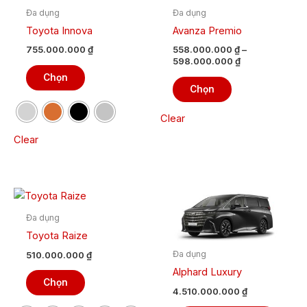
phẩm
phẩm
từ
Đa dụng
Đa dụng
sản
sản
này
này
558.000.000 ₫
Toyota Innova
Avanza Premio
phẩm
phẩm
đến
có
có
598.000.000 
755.000.000
₫
558.000.000
₫
–
nhiều
nhiều
598.000.000
₫
biến
biến
Chọn
thể.
thể.
Chọn
Các
Các
Clear
tùy
tùy
chọn
chọn
Clear
có
có
thể
thể
được
được
Sản
chọn
chọn
phẩm
Đa dụng
trên
trên
này
Toyota Raize
trang
trang
có
sản
sản
Đa dụng
510.000.000
₫
nhiều
phẩm
phẩm
Alphard Luxury
biến
Chọn
4.510.000.000
₫
thể.