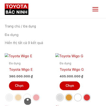
Nhảy
Main
tới
Menu
nội
dung
Trang chủ
/ Đa dụng
Đa dụng
Hiển thị tất cả 9 kết quả
Sản
Sản
phẩm
phẩm
Đa dụng
Đa dụng
này
này
Toyota Wigo E
Toyota Wigo G
có
có
360.000.000
₫
405.000.000
₫
nhiều
nhiều
biến
biến
Chọn
Chọn
thể.
thể.
Các
Các
tùy
tùy