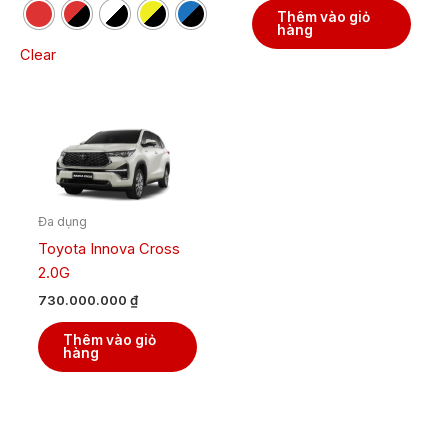
Các
Thêm vào giỏ
tùy
hàng
chọn
Clear
có
thể
được
chọn
trên
trang
sản
Đa dụng
phẩm
Toyota Innova Cross
2.0G
730.000.000
₫
Thêm vào giỏ
hàng